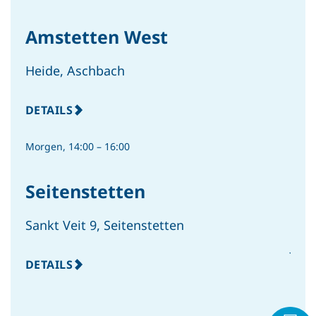
Landes Niederösterreich für
Wolfgang Lindorfer
Amstetten West
WS
Pe
Heide, Aschbach
Betr
DETAILS
DET
PRESSE
Morgen, 14:00 – 16:00
10 Jahre Vorreiterrolle im
Morge
Energiebereich: GDA-
Seitenstetten
Gemeinden ausgezeichnet
Am
Sankt Veit 9, Seitenstetten
Jac
DETAILS
DET
INTERN