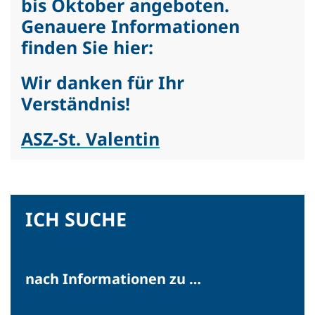
bis Oktober angeboten.
Genauere Informationen
finden Sie hier:
INTERN
aus Altstoffzentrum wird
Wir danken für Ihr
Wertstoffzentrum
Verständnis!
ASZ-St. Valentin
ICH SUCHE
Zu allen Beiträgen
nach Informationen zu …