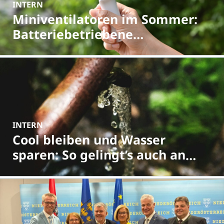
INTERN
Miniventilatoren im Sommer:
Batteriebetriebene
Ventilatoren richtig entsorgen
INTERN
Cool bleiben und Wasser
sparen: So gelingt’s auch an
heißen Tagen