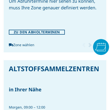
Um Abfuhrtermine hier sehen zu können,
muss Ihre Zone genauer definiert werden.
ZU DEN ABHOLTERMINEN
INTERN
Cool bleiben und Wasser
Zone wählen
sparen: So gelingt’s auch an
heißen Tagen
ALTSTOFFSAMMEL­ZENTREN
in Ihrer Nähe
PRESSE
Silbernes Ehrenzeichen des
Morgen, 09:00 – 12:00
Morge