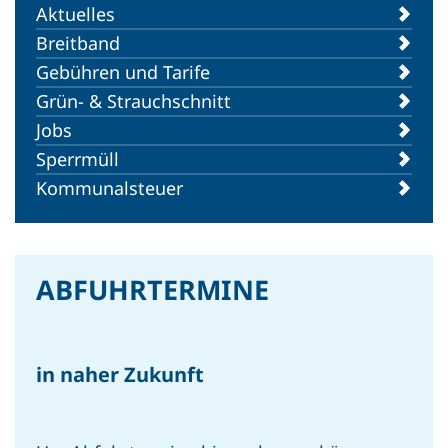
Aktuelles
Breitband
Gebühren und Tarife
Grün- & Strauchschnitt
INTERN
Jobs
Sommer genießen. Abfall
Sperrmüll
richtig trennen.
Kommunalsteuer
ABFUHRTERMINE
INTERN
in naher Zukunft
Miniventilatoren im Sommer:
Batteriebetriebene
Ventilatoren richtig entsorgen