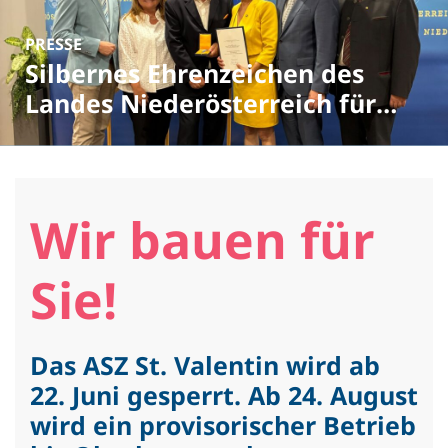
PRESSE
Silbernes Ehrenzeichen des
Landes Niederösterreich für
Wolfgang Lindorfer
Wir bauen für
Sie!
PRESSE
10 Jahre Vorreiterrolle im
Energiebereich: GDA-
Das ASZ St. Valentin wird ab
Gemeinden ausgezeichnet
22. Juni gesperrt. Ab 24. August
wird ein provisorischer Betrieb