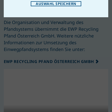
aktiv eine umweltfreundlichere Zukunft in
AUSWAHL SPEICHERN
Österreich fördern.
Die Organisation und Verwaltung des
Pfandsystems übernimmt die EWP Recycling
Pfand Österreich GmbH. Weitere nützliche
Informationen zur Umsetzung des
Einwegpfandsystems finden Sie unter:
EWP RECYCLING PFAND ÖSTERREICH GMBH