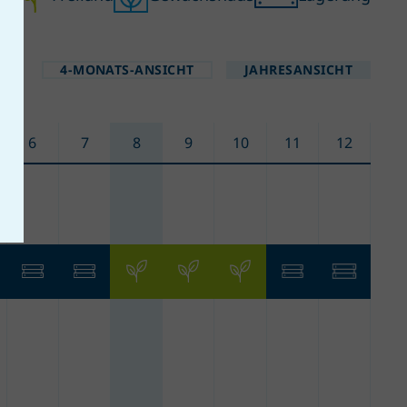
4-MONATS-ANSICHT
JAHRESANSICHT
6
7
8
9
10
11
12