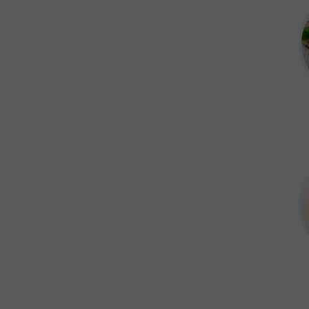
Zutat „Bärlauch“ ist in folgenden Monaten verfügbar: Freiland: März, April, Mai
Zutat „Birne“ ist in folgenden Monaten verfügbar: Freiland: August, September, Oktober; Lagerung: Jänner, Februar, März, April, Mai, August, September, Oktober, November, Dezember