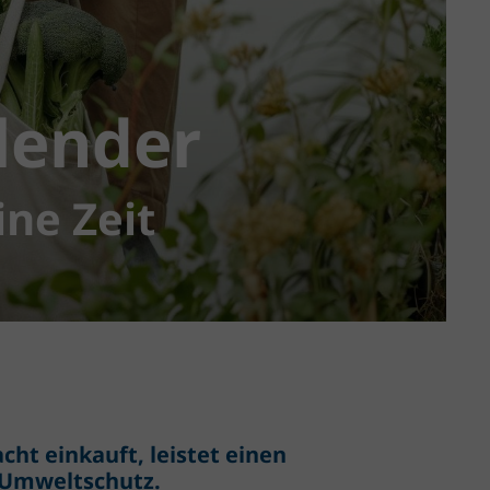
lender
ine Zeit
cht einkauft, leistet einen
 Umweltschutz.