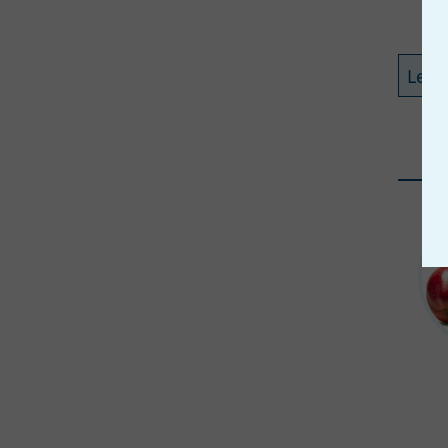
Zutat „Apfel“ ist in folgenden Monaten verfügbar: Freiland: August, September, Oktober; Lagerung: Jänner, Februar, März, April, Mai, Juni, Juli, November, Dezember