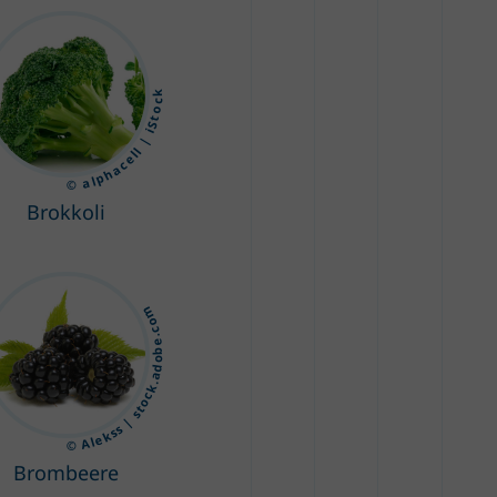
© alphacell | iStock
Brokkoli
© Alekss | stock.adobe.com
Brombeere